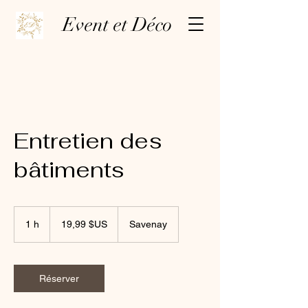
Event et Déco
Entretien des
bâtiments
19,99
dollars
1 h
1
19,99 $US
Savenay
des
États-
Unis
Réserver