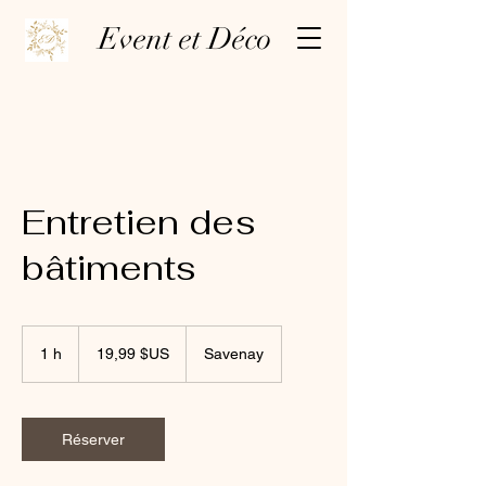
Event et Déco
Entretien des
bâtiments
19,99
dollars
1 h
1
19,99 $US
Savenay
des
États-
Unis
Réserver