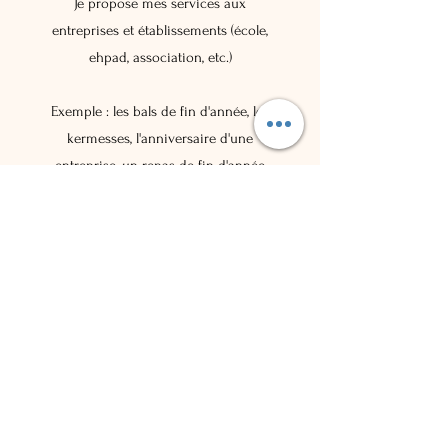
Je propose mes services aux
entreprises et établissements (école,
ehpad, association, etc.)
Exemple : les bals de fin d'année, les
kermesses, l'anniversaire d'une
entreprise, un repas de fin d'année
ou même encore pour organiser
des sorties/animations (team
building, journée à thème,...)
N'hésitez pas à me contacter afin de
discuter de votre projet !
Contact